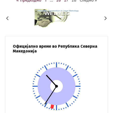
« Предходно
1
…
26
27
28
Следно »
Официјално време во Република Северна
Македонија