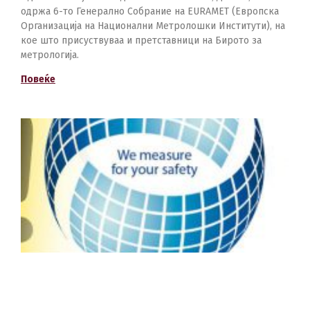
одржa 6-то Генерално Собрание на EURAMET (Европска
Организација на Национални Метролошки Институти), на
кое што присуствуваа и претставници на Бирото за
метрологија.
Повеќе
2
Ј
Е
Т