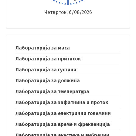
Четврток, 6/08/2026
Лабораторија за маса
Switch The Language
Лабораторија за притисок
Лабораторија за густина
македонски
Albanian
Лабораторија за должина
Лабораторија за температура
English
Лабораторија за зафатнина и проток
Лабораторија за електрични големини
Лабораторија за време и фреквенција
Лабораторија за акустика и вибрации