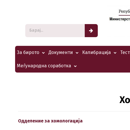
За бирото
Документи
Калибрација
Тес
Меѓународна соработка
Хо
Одделение за хомологација