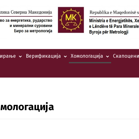
тирање
Верификација
Хомологација
Скапоцени
мологација