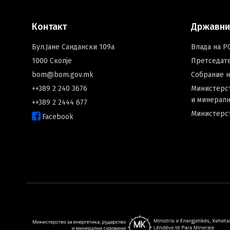
Контакт
Државни
Бул.Јане Сандански 109а
Влада на Р
1000 Скопје
Претседат
bom@bom.gov.mk
Собрание 
++389 2 240 3676
Министерст
и минералн
++389 2 2444 677
Министерс
Facebook