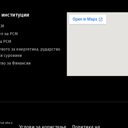
 институции
СМ
ел на РСМ
на РСМ
вото за енергетика, рударство
и суровини
тво за Финансии
Услови за користење
Политика на