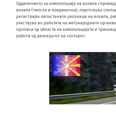
Одделението за хомологација на возила спровед
возила (типска и поединечна), подготвува соопшт
регистрира овластените увозници на возила, раб
учествува во работата на меѓународните организ
прописи од областа на хомологацијата и транзи
работи од делокругот на секторот.