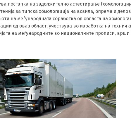
ува постапка на задолжително астестирање (хомологациј
енија за типска хомологација на возила, опрема и делов
оти на меѓународната соработка од областа на хомологац
ации од оваа област, учествува во изработка на техничк
цијата на меѓународните во националните прописи, врши 