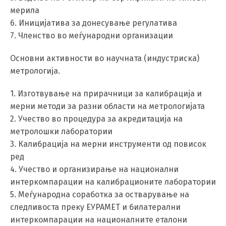
мерила
6. Иницијатива за донесување регулатива
7. Членство во меѓународни организации
Основни активности во научната (индустриска)
метрологија.
1. Изготвување на прирачници за калибрација и
мерни методи за разни области на метрологијата
Switch The Language
2. Учество во процедура за акредитација на
метролошки лаборатории
3. Калибрација на мерни инструменти од повисок
ред
македонски
Albanian
4. Учество и организирање на национални
интеркомпарации на калибрационите лаборатории
English
5. Меѓународна соработка за остварување на
следливоста преку ЕУРАМЕТ и билатерални
интеркомпарации на националните еталони