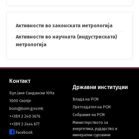
Активности во законската метрологија
Активности во научната (индустриската)
метрологија
Контакт
Државни институции
Бул.Јане Сандански 109а
Влада на РСМ
1000 Скопје
Претседател на РСМ
bom@bom.gov.mk
Собрание на РСМ
++389 2 240 3676
Министерството за
++389 2 2444 677
енергетика, рударство и
Facebook
минерални суровини