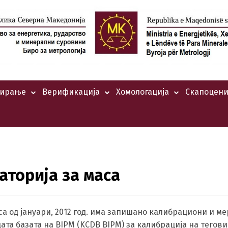
тирање
Верификација
Хомологација
Скапоцени
аторија за маса
са од јануари, 2012 год. има запишано калибрациони и м
ата базата на BIPM (KCDB BIPM) за калибрација на тегови