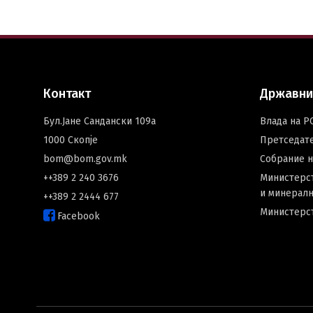
Контакт
Државни
Бул.Јане Сандански 109а
Влада на Р
1000 Скопје
Претседат
bom@bom.gov.mk
Собрание 
++389 2 240 3676
Министерст
и минералн
++389 2 2444 677
Министерс
Facebook