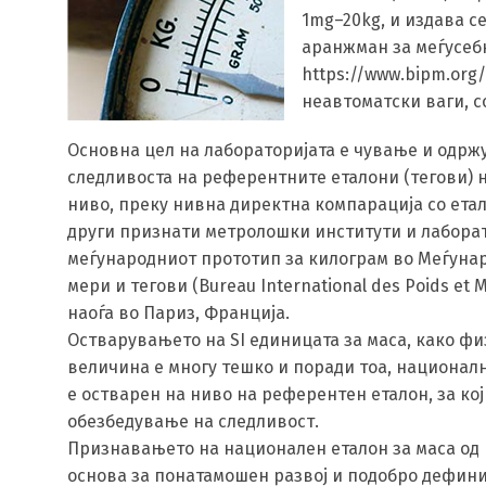
1mg–20kg, и издава с
аранжман за меѓусеб
https://www.bipm.org
неавтоматски ваги, со к
Основна цел на лабораторијата е чување и одрж
следливоста на референтните еталони (тегови) 
ниво, преку нивна директна компарација со етал
други признати метролошки институти и лаборат
меѓународниот прототип за килограм во Меѓуна
мери и тегови (Bureau International des Poids et 
наоѓа во Париз, Франција.
Остварувањето на SI единицата за маса, како ф
величина е многу тешко и поради тоа, националн
е остварен на ниво на референтен еталон, за кој
обезбедување на следливост.
Признавањето на национален еталон за маса од E1
основа за понатамошен развој и подобро дефини