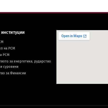
 институции
СМ
ел на РСМ
на РСМ
вото за енергетика, рударство
и суровини
тво за Финансии