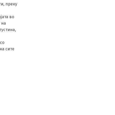
и, преку
јата во
 на
густина,
h
со
на сите