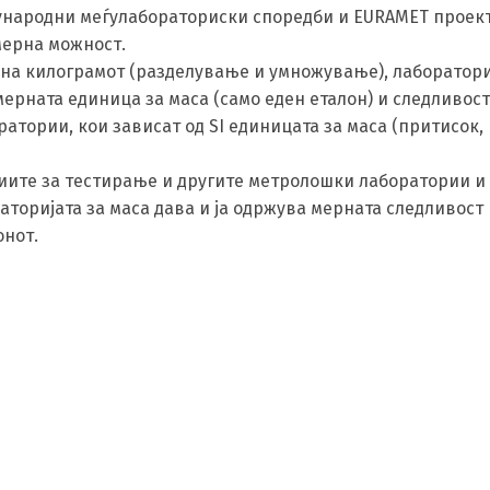
ѓународни меѓулабораториски споредби и EURAMET проект
 мерна можност.
Switch The Language
 на килограмот (разделување и умножување), лаборатори
ерната единица за маса (само еден еталон) и следливост
тории, кои зависат од SI единицата за маса (притисок, 
македонски
Albanian
Englis
иите за тестирање и другите метролошки лаборатории и 
торијата за маса дава и ја одржува мерната следливост 
онот.