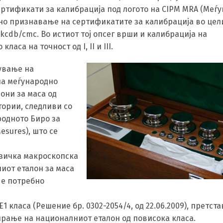
ертификати за калибрација под логото на CIPM MRA (Меѓ
но признавање на сертификатите за калибрација во цели
/kcdb/cmc. Во истиот тој опсег врши и калибрација на
ласа на точност од I, II и III.
ување на
на меѓународно
они за маса од
ории, следливи со
родното Биро за
Mesures), што се
изичка макроскопска
иот еталон за маса
 е потребно
 класа (Решение бр. 0302-2054/4, од 22.06.2009), претст
рање на националниот еталон од повисока класа.