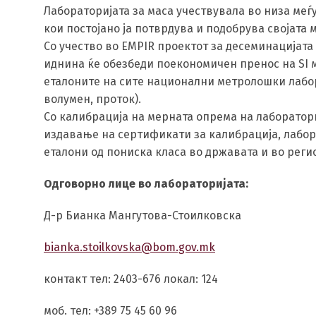
Лабораторијата за маса учествувала во низа ме
кои постојано ја потврдува и подобрува својата
Со учество во EMPIR проектот за десеминацијата
иднина ќе обезбеди поекономичен пренос на SI м
еталоните на сите национални метролошки лабора
волумен, проток).
Со калибрација на мерната опрема на лаборатор
издавање на сертификати за калибрација, лабора
еталони од пониска класа во државата и во реги
Одговорно лице во лабораторијата:
Д-р Бианка Мангутова-Стоилковска
bianka.stoilkovska@bom.gov.mk
контакт тел: 2403-676 локал: 124
моб. тел: +389 75 45 60 96