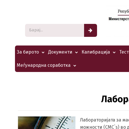
За бирото
Документи
Калибрација
Тес
Меѓународна соработка
Лабор
Лабораторијата за ма
можности (CMC`s) во д