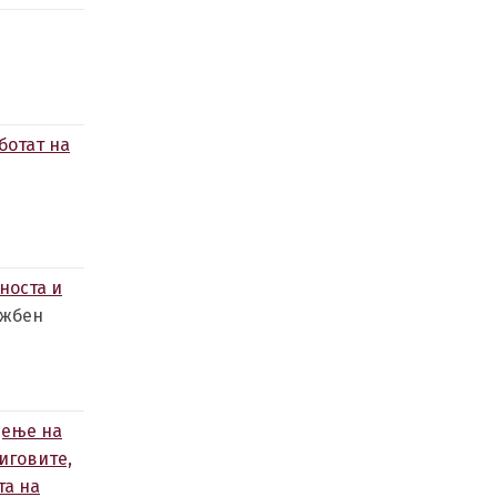
h
ботат на
носта и
ужбен
дење на
иговите,
та на