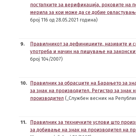
постапките за верификација, роковите на п
мерила за кои може да се добие овластува
број 116 од 28.05.2021 година)
9.
Правилникот за дефинициите, називите и си
употреба и начин на пишување на законск
број 104/2007)
10.
Правилник за обрасците на Барањето за зн
за знак на производител, Регистар за знак 
производител
(„Службен весник на Република
11.
Правилник за техничките услови што произ
за добивање на знак на производител на п