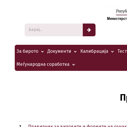
За бирото
Документи
Калибрација
Тес
Меѓународна соработка
П
1.
Правилник за видовите и формите на ознак