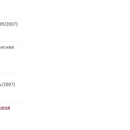
89/2007)
весник
4/2007)
оцени