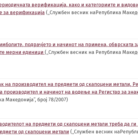
ериодичната верификација, како и категориите и видов
ње за верификација
(„Службен весник наРепублика Македо
мболите, подрачјето и начинот на примена, обврската з
ите мерни единици
(„Службен весник на Република Македо
ак на производител на предмети од скапоцени метали, 
на производител и начинот на водење на Регистар за зна
 Македонија”, број 78/2007)
водителот на предмети од скапоцени метали треба да ги
редмети од скапоцени метали
(„Службен весник наРепубл