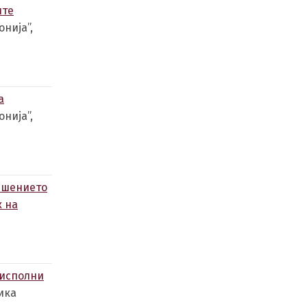
ите
нија”,
а
нија”,
Решението
к на
 исполни
ика