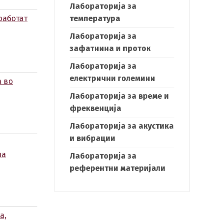
Лабораторија за
работат
температура
Лабораторија за
зафатнина и проток
Лабораторија за
електрични големини
а во
Лабораторија за време и
фреквенција
Лабораторија за акустика
и вибрации
на
Лабораторија за
референтни материјали
а,