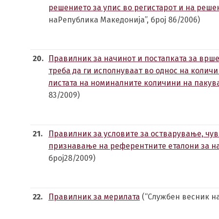
решението за упис во регистарот и на решен
наРепублика Македонија”, број 86/2006)
20.
Правилник за начинот и постапката за врш
треба да ги исполнуваат во однос на колич
листата на номиналните количини на паку
83/2009)
21.
Правилник за условите за остварување, чу
признавање на референтните еталони за н
број28/2009)
22.
Правилник за мерилата
(“Службен весник на 