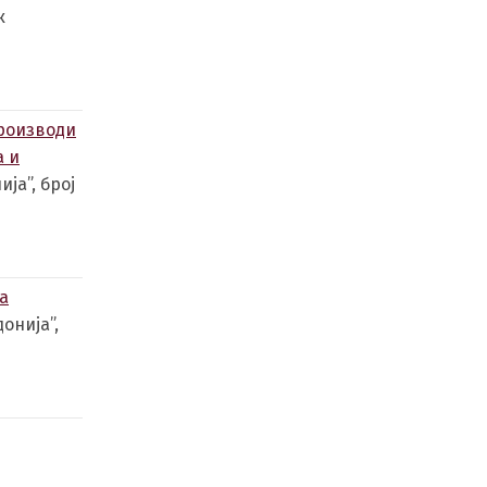
к
производи
а и
ја”, број
а
онија”,