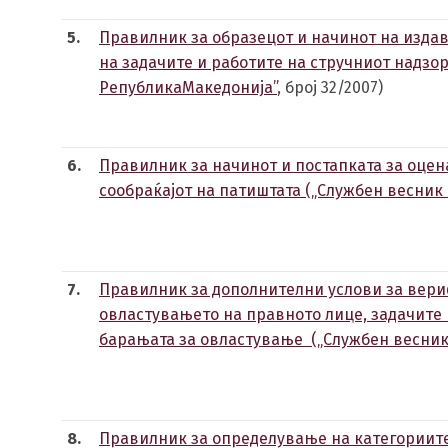
5.
Правилник за образецот и начинот на изда
на задачите и работите на стручниот надзор
РепубликаМакедонија”
, број 32/2007)
6.
Правилник за начинот и постапката за оцен
сообраќајот на патиштата („Службен весник 
7.
Правилник за дополнителни услови за вери
овластувањето на правното лице, задачите 
барањата за овластување („Службен весникн
8.
Правилник за определување на категориите