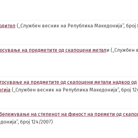
одител
(„Службен весник на Република Македонија”, број 
осување на предметите од скапоцени метал
и („Службен 
госување на предметите од скапоцени метали надвор од
гија
(„Службен весник на Република Македонија”, број 12
бележување на степенот на финост на премети од скап
нија”, број 124/2007)
Switch The Language