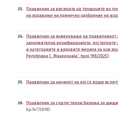
23.
Правилник за висината на трошоците во пос
на издавање на единечно одобрение на воз
24.
Правилник за изменување на правилникот з
задолжителна верификацијата, постапките 
и категориите и видовите мерила за кои мо
Република С. Македонија”, број 198/2025)
25.
Правилник за начинот на кој се врши испит
26.
Правилник за суштествени барања за шишињ
Бр.147/2010)