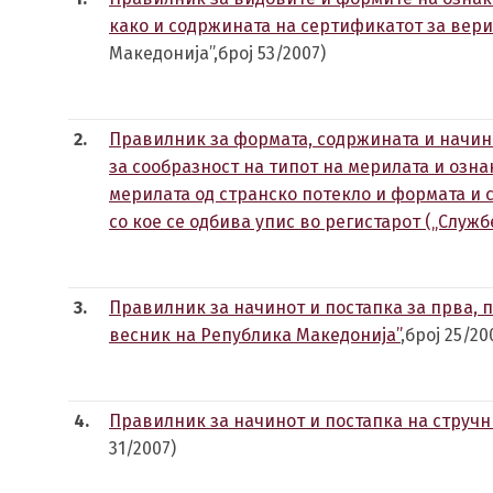
како и содржината на сертификатот за вер
Македонија”,број 53/2007)
2.
Правилник за формата, содржината и начино
за сообразност на типот на мерилата и озн
мерилата од странско потекло и формата и 
со кое се одбива упис во регистарот („Служ
3.
Правилник за начинот и постапка за прва,
весник на Република Македонија”
,број 25/20
4.
Правилник за начинот и постапка на стручн
31/2007)