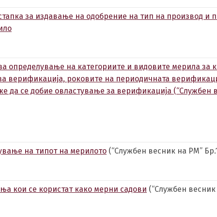
тапка за издавање на одобрение на тип на производ и 
ило
а определување на категориите и видовите мерила за к
за верификација, роковите на периодичната верификаци
же да се добие овластување за верификација (“Службен 
ување на типот на мерилото
(“Службен весник на РМ” Бр.1
а кои се користат како мерни садови
(“Службен весник