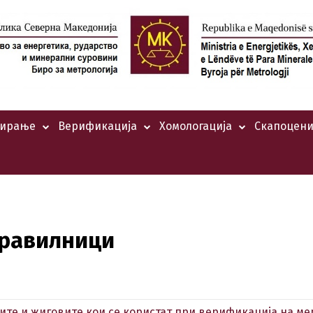
тирање
Верификација
Хомологација
Скапоцени
равилници
ите и жиговите кои се користат при верификација на ме