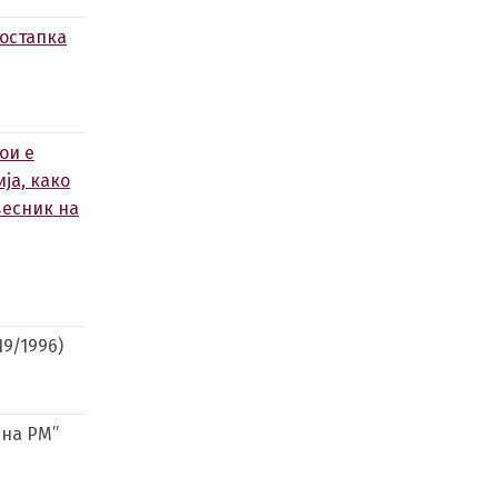
постапка
ои е
ја, како
весник на
9/1996)
 на РМ”