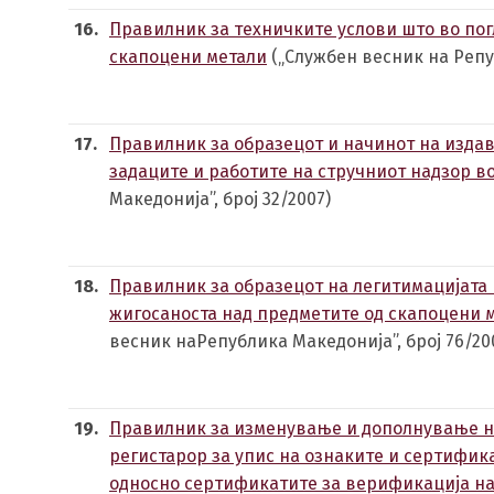
16.
Правилник за техничките услови што во пог
скапоцени метали
(„Службен весник на Репуб
17.
Правилник за образецот и начинот на изда
задаците и работите на стручниот надзор во
Македонија”, број 32/2007)
18.
Правилник за образецот на легитимацијата
жигосаноста над предметите од скапоцени м
весник наРепублика Македонија”, број 76/20
19.
Правилник за изменување и дополнување на
регистарор за упис на ознаките и сертифика
односно сертификатите за верификација на 