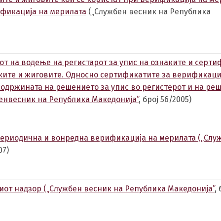
ификација на мерилата
(„Службен весник на Република
т на водење на регистарот за упис на ознаките и серт
аките и жиговите. Односно сертификатите за верификаци
содржината на решението за упис во регистерот и на ре
бенвесник на Република Македонија”
, број 56/2005)
 периодична и вонредна верификација на мерилата („Слу
07)
иот надзор („Службен весник на Република Македонија”
,