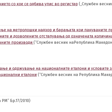
ието со кое се одбива упис во регистар
(„Службен весни
ење на метролошки надзор и барањата кои пакуваните 
ините и дозволените отстапувања од означената количин
ваните производи
(“Службен весник наРепублика Македони
вање и одржување на националните еталони и условите з
ационални еталони
(“Службен весник на Република Макед
РМ” Бр.17/2010)