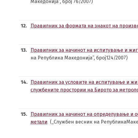
Македонија”, број 76/2007)
12.
Правилник за формата на знакот на произв
13.
Правилник за начинот на испитување и жиг
на Република Македонија”, број124/2007)
14.
Правилник за условите на испитување и жи
службените простории на Бирото за метроло
15.
Правилник за начинот на определување и о
метали
(„Службен весник на РепубликаМакедо