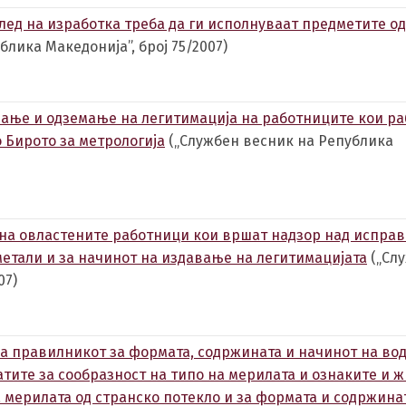
лед на изработка треба да ги исполнуваат предметите од
македонски
Albanian
Englis
лика Македонија”, број 75/2007)
вање и одземање на легитимација на работниците кои ра
 Бирото за метрологија
(„Службен весник на Република
 на овластените работници кои вршат надзор над исправ
етали и за начинот на издавање на легитимацијата
(„Сл
07)
 правилникот за формата, содржината и начинот на во
тите за сообразност на типо на мерилата и ознаките и ж
мерилата од странско потекло и за формата и содржина