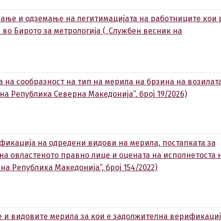
вање и одземање на легитимацијата на работниците кои 
 во Бирото за метрологија („Службен весник на
а на сообразност на тип на мерила на брзина на возилат
на Република Северна Македонија”, број 19/2026)
фикација на одредени видови на мерила, постапката за
на овластеното правно лице и оцената на исполнетоста 
а Република Македонија”, број 154/2022)
 и видовите мерила за кои е задолжителна верификациј