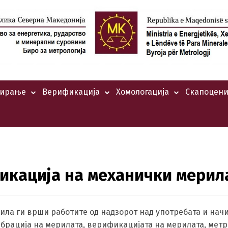
тирање
Верификација
Хомологација
Скапоцени
икација на механички мерил
ла ги врши работите од надзорот над употребата и нач
брација на мерилата, верификацијата на мерилата, мет