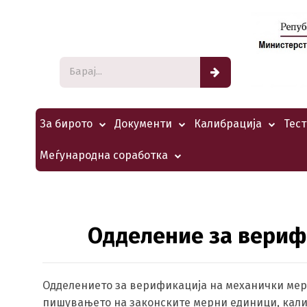
За бирото
Документи
Калибрација
Тес
Меѓународна соработка
Одделение за вериф
Одделението за верификација на механички мери
пишувањето на законските мерни единици, кали