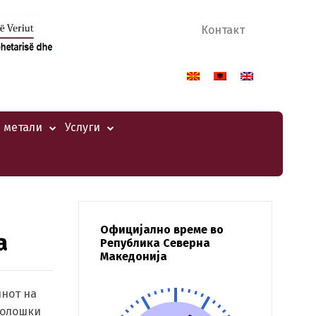
Контакт
 метали
Услуги
Официјално време во
а
Република Северна
Македонија
инот на
ролошки