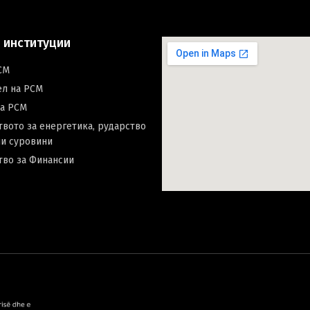
 институции
СМ
ел на РСМ
на РСМ
вото за енергетика, рударство
и суровини
тво за Финансии