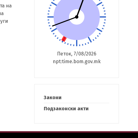
та на
на
руги
Петок, 7/08/2026
npt:time.bom.gov.mk
Закони
h
Подзаконски акти