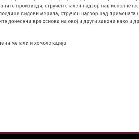
аните производи, стручен стален надзор над исполнетос
поедини видови мерила, стручен надзор над примената 
те донесени врз основа на овој и други закони како и д
цени метали и хомологација
Switch The Language
македонски
Albanian
Englis