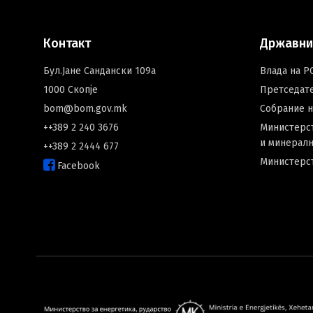
Контакт
Државни
Бул.Јане Сандански 109а
Влада на Р
1000 Скопје
Претседат
bom@bom.gov.mk
Собрание 
++389 2 240 3676
Министерст
и минералн
++389 2 2444 677
Министерс
Facebook