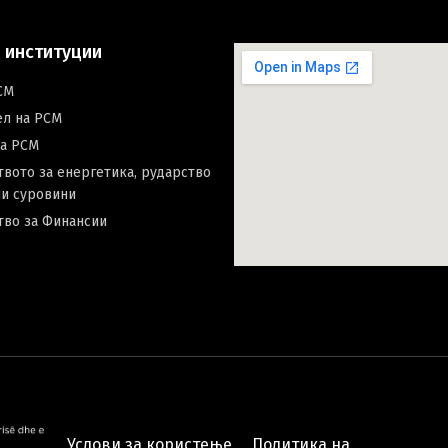
 институции
СМ
ел на РСМ
на РСМ
вото за енергетика, рударство
и суровини
тво за Финансии
Услови за користење
Политика на