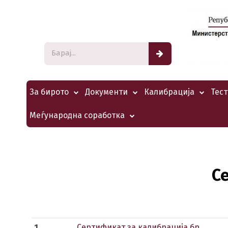
За бирото
Документи
Калибрација
Тес
Меѓународна соработка
С
1.
Сертификат за калибрација бр.