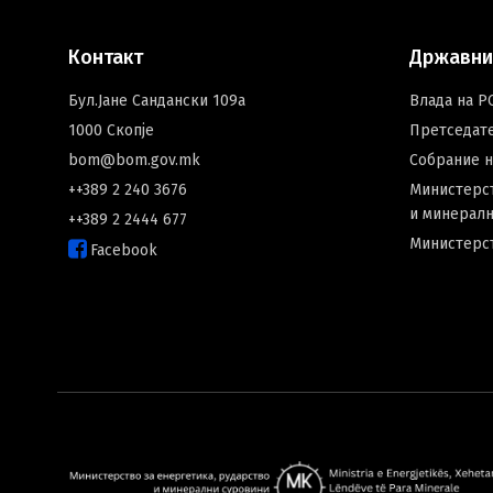
Контакт
Државни
Бул.Јане Сандански 109а
Влада на Р
1000 Скопје
Претседат
bom@bom.gov.mk
Собрание 
++389 2 240 3676
Министерст
и минералн
++389 2 2444 677
Министерс
Facebook