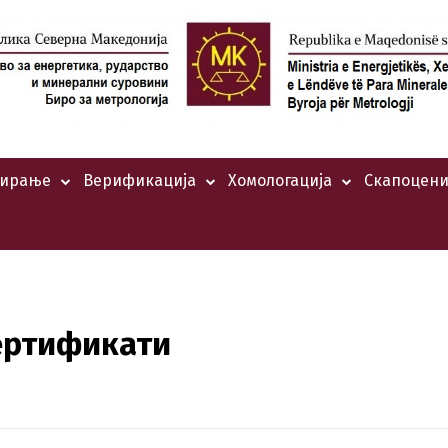
тирање
Верификација
Хомологација
Скапоцени
ертификати