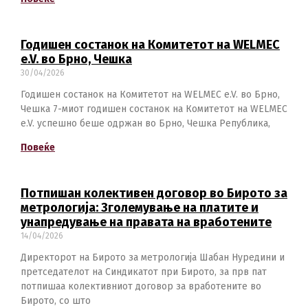
Switch The Language
Годишен состанок на Комитетот на WELMEC
e.V. во Брно, Чешка
30/04/2026
македонски
Albanian
Годишен состанок на Комитетот на WELMEC e.V. во Брно,
Чешка 7-миот годишен состанок на Комитетот на WELMEC
e.V. успешно беше одржан во Брно, Чешка Република,
English
Повеќе
Потпишан колективен договор во Бирото за
метрологија: Зголемување на платите и
унапредување на правата на вработените
14/04/2026
Директорот на Бирото за метрологија Шабан Нуредини и
претседателот на Синдикатот при Бирото, за прв пат
потпишаа колективниот договор за вработените во
Бирото, со што