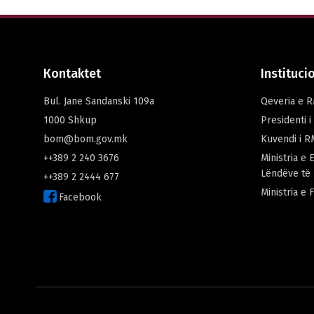
Кontaktet
Instituci
Bul. Jane Sandanski 109а
Qeveria e 
1000 Shkup
Presidenti 
bom@bom.gov.mk
Kuvendi i 
++389 2 240 3676
Ministria e 
Lëndëve të 
++389 2 2444 677
Мinistria e 
Facebook