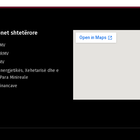
onet shtetërore
RMV
i RMV
RMV
Energjetikës, Xehetarisë dhe e
Para Minireale
Financave