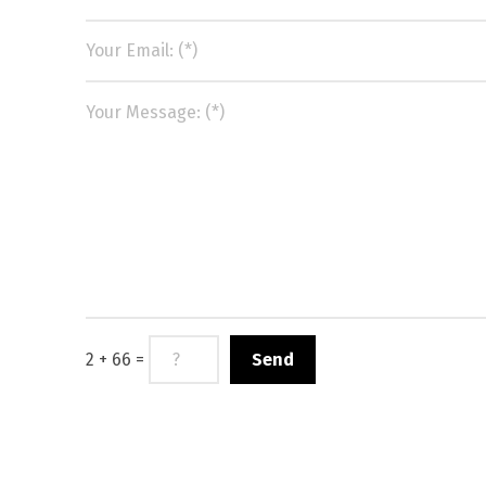
Switch The Language
македонски
Albanian
Englis
2 + 66 =