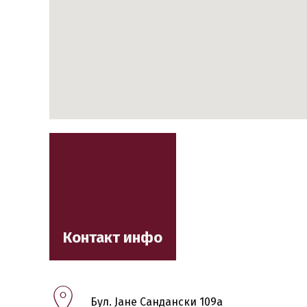
Контакт инфо
Бул. Јане Сандански 109а