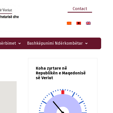
Contact
hërbimet
Bashkëpunimi Ndërkombëtar
Koha zyrtare në
Republikën e Maqedonisë
së Veriut