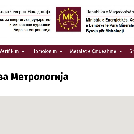
Verifikim
Homologim
Metalet e Çmueshme
S
за Метрологија