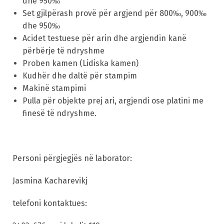
dhe 950‰
Set gjilpërash provë për argjend për 800‰, 900‰
dhe 950‰
Acidet testuese për arin dhe argjendin kanë
përbërje të ndryshme
Switch The Language
Proben kamen (Lidiska kamen)
Kudhër dhe daltë për stampim
Makinë stampimi
македонски
Albanian
Pulla për objekte prej ari, argjendi ose platini me
finesë të ndryshme.
English
Personi përgjegjës në laborator:
Jasmina Kacharevikj
telefoni kontaktues: