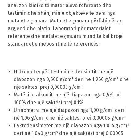
analizën kimike të materialeve referente dhe
testimin dhe shënjimin e objekteve të bëra nga
metalet e çmuara. Metalet e çmuara përfshijnë: ar,
argjend dhe platin. Laboratori për materialet
referente dhe metalet e çmuara mund të kalibrojë
standardet e mëposhtme të referencës:
Hidrometra për testimin e densitetit me një
diapazon nga 0,600 g/cm³ deri në 1,960 g/cm³ dhe
një saktësi prej 0,00005 g/cm³
Matësit e alkoolit me një diapazon nga 0,5% në
100% dhe një saktësi prej 0,1%
Urinometra me një diapazon nga 1,00 g/cm³ deri
në 1,06 g/cm³ dhe një saktësi prej 0,00005 g/cm³
Laktodensimetër me një diapazon nga 1,014 g/cm³
deri në 1,040 g/cm³ dhe një saktësi prej 0,00005