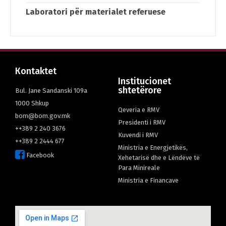
Laboratori për materialet referuese
Кontaktet
Institucionet
shtetërore
Bul. Jane Sandanski 109а
1000 Shkup
Qeveria e RMV
bom@bom.gov.mk
Presidenti i RMV
++389 2 240 3676
Kuvendi i RMV
++389 2 2444 677
Ministria e Energjetikës,
Facebook
Xehetarisë dhe e Lëndëve të
Para Minireale
Мinistria e Financave