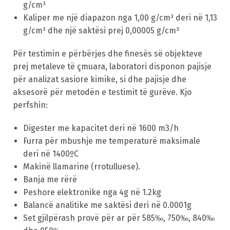
g/cm³
Kaliper me një diapazon nga 1,00 g/cm³ deri në 1,13
g/cm³ dhe një saktësi prej 0,00005 g/cm³
Për testimin e përbërjes dhe finesës së objekteve
prej metaleve të çmuara, laboratori disponon pajisje
për analizat sasiore kimike, si dhe pajisje dhe
aksesorë për metodën e testimit të gurëve. Kjo
perfshin:
Digester me kapacitet deri në 1600 m3/h
Furra për mbushje me temperaturë maksimale
deri në 1400ºC
Makinë llamarine (rrotulluese).
Banja me rërë
Peshore elektronike nga 4g në 1.2kg
Balancë analitike me saktësi deri në 0.0001g
Set gjilpërash provë për ar për 585‰, 750‰, 840‰