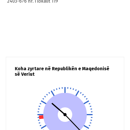
2403-676 nr. i lokalit 119
Koha zyrtare në Republikën e Maqedonisë
së Veriut