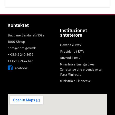
Кontaktet
Institucionet
shtetërore
Bul. Jane Sandanski 109а
1000 Shkup
Qeveria e RMV
bom@bom.gov.mk
Presidenti i RMV
++389 2 240 3676
Kuvendi i RMV
++389 2 2444 677
Ministria e Energjetikës,
Facebook
Xehetarisë dhe e Lëndëve të
Para Minireale
Мinistria e Financave