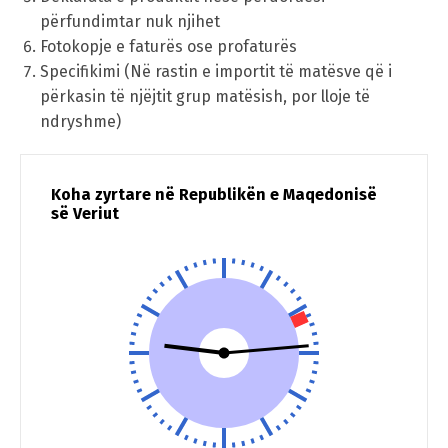
përfundimtar nuk njihet
Fotokopje e faturës ose profaturës
Specifikimi (Në rastin e importit të matësve që i
Switch The Language
përkasin të njëjtit grup matësish, por lloje të
ndryshme)
македонски
Albanian
Koha zyrtare në Republikën e Maqedonisë
së Veriut
English