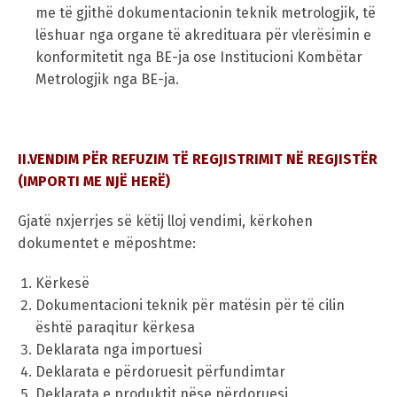
me të gjithë dokumentacionin teknik metrologjik, të
lëshuar nga organe të akredituara për vlerësimin e
konformitetit nga BE-ja ose Institucioni Kombëtar
Metrologjik nga BE-ja.
II.VENDIM PËR REFUZIM TË REGJISTRIMIT NË REGJISTËR
(IMPORTI ME NJË HERË)
Gjatë nxjerrjes së këtij lloj vendimi, kërkohen
dokumentet e mëposhtme:
Kërkesë
Dokumentacioni teknik për matësin për të cilin
është paraqitur kërkesa
Deklarata nga importuesi
Deklarata e përdoruesit përfundimtar
Deklarata e produktit nëse përdoruesi