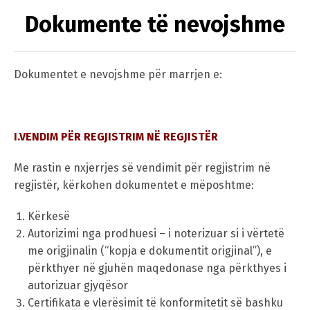
Dokumente të nevojshme
Dokumentet e nevojshme për marrjen e:
I.VENDIM PËR REGJISTRIM NË REGJISTËR
Me rastin e nxjerrjes së vendimit për regjistrim në
regjistër, kërkohen dokumentet e mëposhtme:
Kërkesë
Autorizimi nga prodhuesi – i noterizuar si i vërtetë
me origjinalin (“kopja e dokumentit origjinal”), e
përkthyer në gjuhën maqedonase nga përkthyes i
autorizuar gjyqësor
Certifikata e vlerësimit të konformitetit së bashku