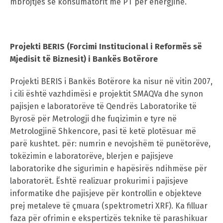
mbrojtjes së konsumatorit me PT për energjinë.
Projekti BERIS (Forcimi Institucional i Reformës së
Mjedisit të Biznesit) i Bankës Botërore
Projekti BERIS i Bankës Botërore ka nisur në vitin 2007,
i cili është vazhdimësi e projektit SMAQVa dhe synon
pajisjen e laboratorëve të Qendrës Laboratorike të
Byrosë për Metrologji dhe fuqizimin e tyre në
Metrologjinë Shkencore, pasi të ketë plotësuar më
parë kushtet. për: numrin e nevojshëm të punëtorëve,
tokëzimin e laboratorëve, blerjen e pajisjeve
laboratorike dhe sigurimin e hapësirës ndihmëse për
laboratorët. Është realizuar prokurimi i pajisjeve
informatike dhe pajisjeve për kontrollin e objekteve
prej metaleve të çmuara (spektrometri XRF). Ka filluar
faza për ofrimin e ekspertizës teknike të parashikuar