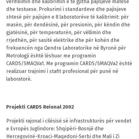
verifikimin dhe kalibrimin e të gjitha pajisjeve matëse
dhe testuese. Prokurimi i standardeve dhe pajisjeve
shtesë për pajisjen e 8 laboratorëve të kalibrimit: për
masën, për dendësinë, për presionin, për këndin dhe
gjatësinë, për temperaturën, për vëllimin dhe
rrjedhën, për sasitë elektrike dhe për kohën dhe
frekuencën nga Qendra Laboratorike në Byronë për
Metrologji është lëshuar me programin
CARDS/SMAQVa1. Me programin CARDS/SMAQVa2 është
realizuar trajnimi i stafit profesional për punë në
laboratorë.
Projekti CARDS Reional 2002
Projekti rajonal i cilësisë së infrastrukturës për vendet
e Evropës Juglindore: Shqipëri-Bosnjë dhe
Hercegovinë-Kroaci-Maqedoni-Serbi dhe Mali i Zi