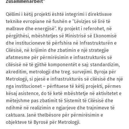
Zusammenarbeit”
Qëllimi i këtij projekti është integrimi i direktivave
teknike evropiane në fushën e “Lëvizjes së lirë të
mallrave dhe energjisë”. Ky projekt i referohet, në
përgjithësi, mbështetjes së Ministrisë së Ekonomisë
dhe institucioneve të përfshira në Infrastrukturën e
Cilësisë, në krijimin dhe zbatimin e një strategjie
afatmesme për përmirësimin e infrastrukturës së
cilësisë në të gjithë komponentët e saj: standardizim,
akreditim, metrologji dhe treg. survejimi. Byroja për
Metrologji, si pjesë e infrastrukturës së cilësisë dhe një
nga institucionet – përfituese të këtij projekti, përmes
kësaj asistence, do të ketë mbështetje në aktivitetet e
mëtejshme pas zbatimit të Sistemit të Cilësisë dhe
ndihmë në realizimin e ngjarjeve dhe trajnimeve të
caktuara. Janë thelbësore për përmirësimin e
objekteve të Byrosë për Metrologji.