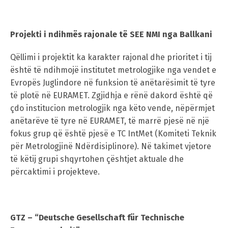
Switch The Language
Projekti i ndihmës rajonale të SEE NMI nga Ballkani
Qëllimi i projektit ka karakter rajonal dhe prioritet i tij
македонски
Albanian
është të ndihmojë institutet metrologjike nga vendet e
Evropës Juglindore në funksion të anëtarësimit të tyre
të plotë në EURAMET. Zgjidhja e rënë dakord është që
English
çdo institucion metrologjik nga këto vende, nëpërmjet
anëtarëve të tyre në EURAMET, të marrë pjesë në një
fokus grup që është pjesë e TC IntMet (Komiteti Teknik
për Metrologjinë Ndërdisiplinore). Në takimet vjetore
të këtij grupi shqyrtohen çështjet aktuale dhe
përcaktimi i projekteve.
GTZ – “Deutsche Gesellschaft für Technische