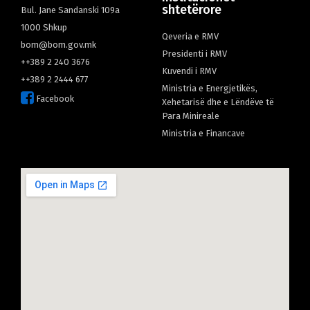
shtetërore
Bul. Jane Sandanski 109а
1000 Shkup
Qeveria e RMV
bom@bom.gov.mk
Presidenti i RMV
++389 2 240 3676
Kuvendi i RMV
++389 2 2444 677
Ministria e Energjetikës,
Facebook
Xehetarisë dhe e Lëndëve të
Para Minireale
Мinistria e Financave