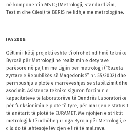
në komponentin MSTQ (Metrologji, Standardizim,
Testim dhe Cilësi) të BERIS në lidhje me metrologjinë.
IPA 2008
Qëllimi i këtij projekti është t’i ofrohet ndihmë teknike
Byrosë për Metrologji në realizimin e detyrave
parësore në pajtim me Ligjin për metrologji (“Gazeta
zyrtare e Republikës së Maqedonisë” nr. 55/2002) dhe
përmbushja e plotë e marrëveshjes së stabilizimit dhe
asocimit. Asistenca teknike siguron forcimin e
kapaciteteve të laboratorëve të Qendrës Laboratorike
për funksionimin e plotë të tyre, për marrjen e statusit
të anëtarit të plotë të EURAMET. Me njohjen e striktit
metrologjik të udhëhequr nga Byroja për Metrologji, e
cila do të lehtësojë lëvizjen e lirë të mallrave.