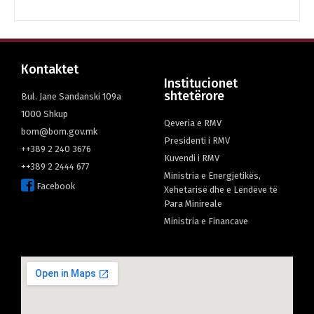
Кontaktet
Institucionet
shtetërore
Bul. Jane Sandanski 109а
1000 Shkup
Qeveria e RMV
bom@bom.gov.mk
Presidenti i RMV
++389 2 240 3676
Kuvendi i RMV
++389 2 2444 677
Ministria e Energjetikës,
Facebook
Xehetarisë dhe e Lëndëve të
Para Minireale
Мinistria e Financave