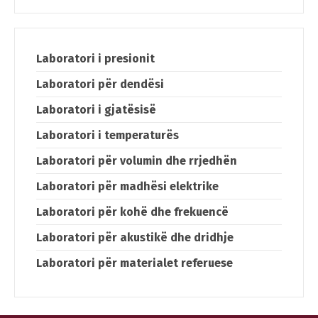
Switch The Language
Laboratori i presionit
Laboratori për dendësi
македонски
Albanian
Laboratori i gjatësisë
Laboratori i temperaturës
English
Laboratori për volumin dhe rrjedhën
Laboratori për madhësi elektrike
Laboratori për kohë dhe frekuencë
Laboratori për akustikë dhe dridhje
Laboratori për materialet referuese