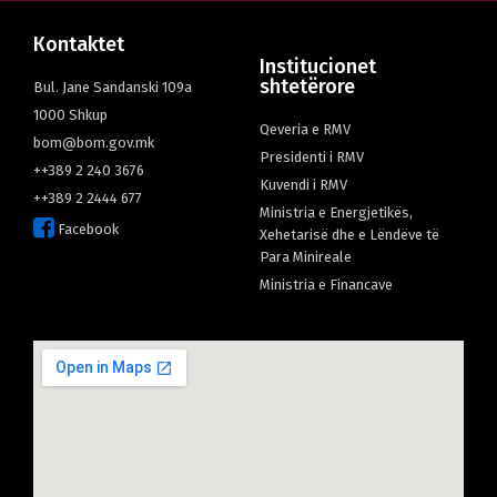
Кontaktet
Institucionet
shtetërore
Bul. Jane Sandanski 109а
1000 Shkup
Qeveria e RMV
bom@bom.gov.mk
Presidenti i RMV
++389 2 240 3676
Kuvendi i RMV
++389 2 2444 677
Ministria e Energjetikës,
Facebook
Xehetarisë dhe e Lëndëve të
Para Minireale
Мinistria e Financave