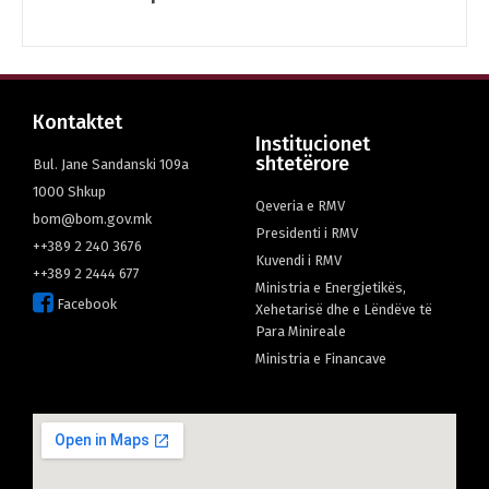
Кontaktet
Institucionet
shtetërore
Bul. Jane Sandanski 109а
1000 Shkup
Qeveria e RMV
bom@bom.gov.mk
Presidenti i RMV
++389 2 240 3676
Kuvendi i RMV
++389 2 2444 677
Ministria e Energjetikës,
Facebook
Xehetarisë dhe e Lëndëve të
Para Minireale
Мinistria e Financave