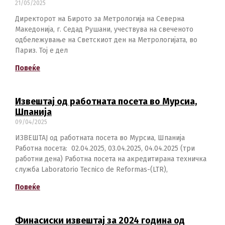
21/05/2025
Директорот на Бирото за Метрологија на Северна
Македонија, г. Седад Рушани, учествува на свеченото
одбележување на Светскиот ден на Метрологијата, во
Switch The Language
Париз. Тој е дел
Повеќе
македонски
Albanian
Извештај од работната посета во Мурсиа,
Шпанија
09/04/2025
English
ИЗВЕШТАЈ од работната посета во Мурсиа, Шпанија
Работна посета: 02.04.2025, 03.04.2025, 04.04.2025 (три
работни дена) Работна посета на акредитирана техничка
служба Laboratorio Tecnico de Reformas-(LTR),
Повеќе
Финасиски извештај за 2024 година од