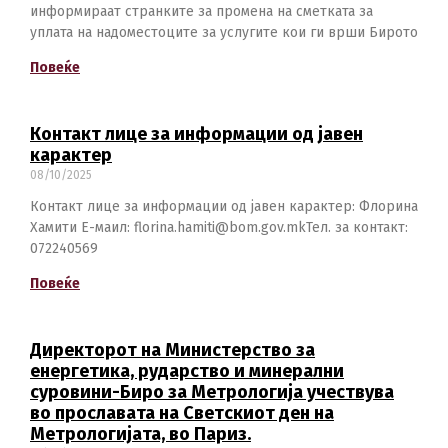
информираат странките за промена на сметката за
уплата на надоместоците за услугите кои ги врши Бирото
Повеќе
Контакт лице за информации од јавен
карактер
08/10/2025
Контакт лице за информации од јавен карактер: Флорина
Хамити Е-маил: florina.hamiti@bom.gov.mkТел. за контакт:
072240569
Повеќе
Директорот на Министерство за
енергетика, рударство и минерални
суровини-Биро за Метрологија учествува
во прославата на Светскиот ден на
Метрологијата, во Париз.