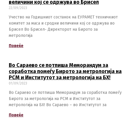
величини кој се одржува во Брисел
22/09/2023
Учество на Годишниот состанок на ЕУРАМЕТ техничкиот
комитет за маса и сродни величини кој се одржува во
Брисел Во Брисел- Директорот на Бирото за
метрологија
Switch The Language
Повеќе
Во Сараево се потпиша Меморандум за
македонски
Albanian
соработка помеѓу Бирото за метрологија на
РСМ и Институтот за метрологија на БХ!
01/09/2023
English
Во Сараево се потпиша Меморандум за соработка помеѓу
Бирото за метрологија на РСМ и Институтот за
метрологија на БХ! Во Сараево – во Институтот за
Повеќе