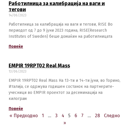
Работилница за калибрација на ваги и
тегови
14/06/2023
Работилница за калибрација на ваги и тегови, RISE Во
периодот од 7 до 9 јуни 2023 година, RISE(Research
Institutes of Sweden) беше домаќин на работилницата
Повеќе
EMPIR 19RPT02 Real Mass
13/06/2023
EMPIR 19RPT02 Real Mass На 13-ти и 14-ти јуни, во Торино,
Италија, се одржува годишен состанок на партнерите-
учесници во EMPIR проектот за десеминација на
килограм
Повеќе
« Предходно
1
…
3
4
5
6
7
…
28
Следно
»