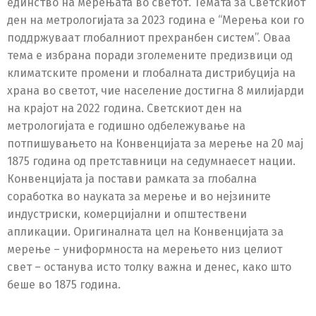
единство на мерењата во светот. Темата за Светскиот
ден на метрологијата за 2023 година е “Мерења кои го
поддржуваат глобалниот прехранбен систем”. Оваа
тема е избрана поради зголемените предизвици од
климатските промени и глобалната дистрибуција на
храна во светот, чие население достигна 8 милијарди
на крајот на 2022 година. Светскиот ден на
метрологијата е годишно одбележување на
потпишувањето на Конвенцијата за мерење на 20 мај
1875 година од претставници на седумнаесет нации.
Конвенцијата ја постави рамката за глобална
соработка во науката за мерење и во нејзините
индустриски, комерцијални и општествени
апликации. Оригиналната цел на Конвенцијата за
мерење – униформноста на мерењето низ целиот
свет – останува исто толку важна и денес, како што
беше во 1875 година.