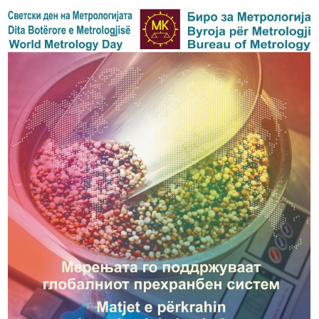
Switch The Language
македонски
Albanian
English