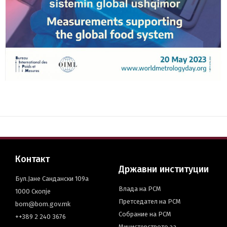
Контакт
Државни институции
Бул.Јане Сандански 109а
Влада на РСМ
1000 Скопје
Претседател на РСМ
bom@bom.gov.mk
Собрание на РСМ
++389 2 240 3676
Министерството за