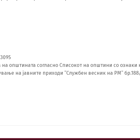
63095
а на општината согласно Списокот на општини со ознаки к
ње на јавните приходи ”Службен весник на РМ” бр.188/1
Switch The Language
македонски
Albanian
Englis