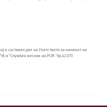
ој е составен дел на Упатството за начинот на
8 и ”Службен весник на РСМ ”бр.42/21)
h