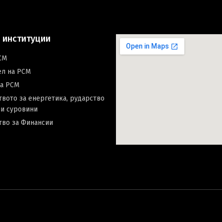
 институции
СМ
ел на РСМ
на РСМ
вото за енергетика, рударство
и суровини
тво за Финансии