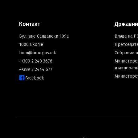
Контакт
Државни
Бул.Јане Сандански 109а
Влада на Р
1000 Скопје
Претседат
bom@bom.gov.mk
Собрание 
++389 2 240 3676
Министерст
и минералн
++389 2 2444 677
Министерс
Facebook