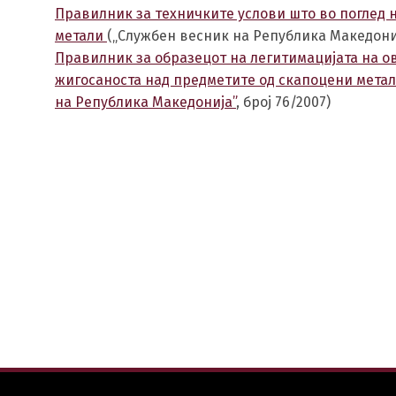
Правилник за техничките услови што во поглед 
метали
(„Службен весник на Република Македонија
Правилник за образецот на легитимацијата на о
жигосаноста над предметите од скапоцени метал
на Република Македонија”
, број 76/2007)