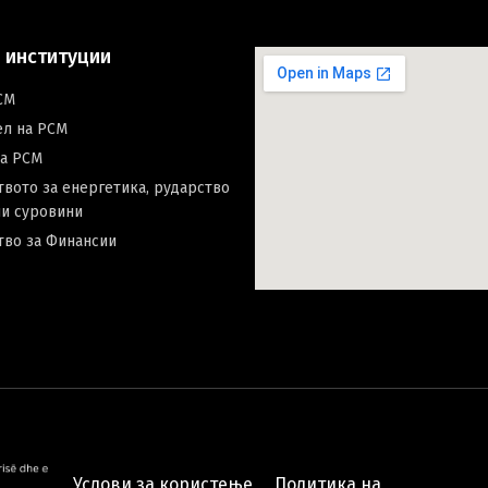
 институции
СМ
ел на РСМ
на РСМ
вото за енергетика, рударство
и суровини
тво за Финансии
Услови за користење
Политика на