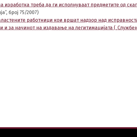
Switch The Language
на изработка треба да ги исполнуваат предметите од ск
”, број 75/2007)
властените работници кои вршат надзор над исправност
и и за начинот на издавање на легитимацијата („Службе
македонски
Albanian
Englis