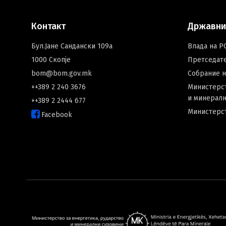
Контакт
Државни
Бул.Јане Сандански 109а
Влада на Р
1000 Скопје
Претседат
bom@bom.gov.mk
Собрание 
++389 2 240 3676
Министерст
и минералн
++389 2 2444 677
Министерс
Facebook