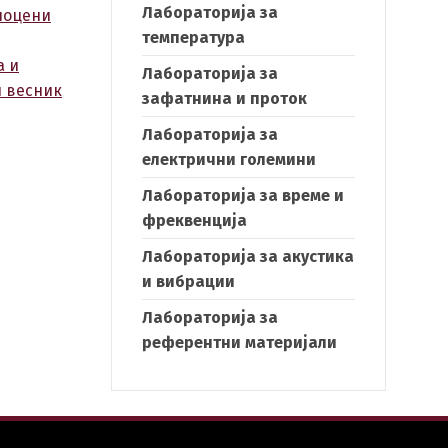
Лабораторија за
апоцени
температура
а и
Лабораторија за
н весник
h
зафатнина и проток
Лабораторија за
електрични големини
Лабораторија за време и
фреквенција
Лабораторија за акустика
и вибрации
Лабораторија за
референтни материјали