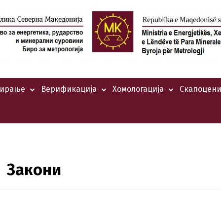
тирање
Верификација
Хомологација
Скапоцени
Закони