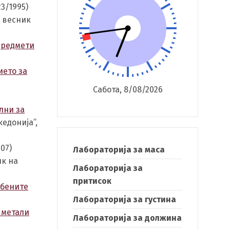
3/1995)
 весник
предмети
ието за
Сабота, 8/08/2026
лни за
едонија”,
007)
Лабораторија за маса
ик на
Лабораторија за
притисок
жбените
Лабораторија за густина
 метали
Лабораторија за должина