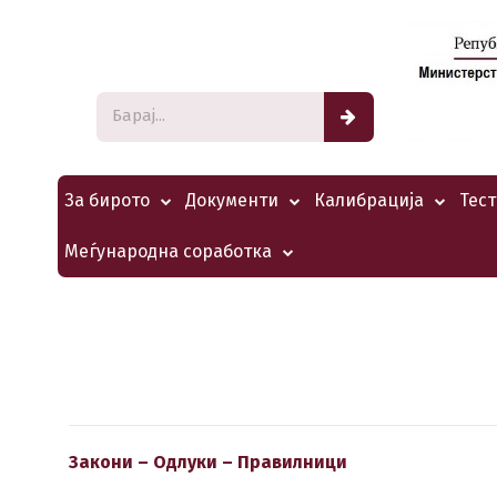
За бирото
Документи
Калибрација
Тес
Меѓународна соработка
Закони – Одлуки – Правилници