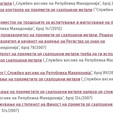
метали
(„Службен весник на Република Македонија”, број 2
за контрола на предмети од скапоцени метали
(“Службен
адоместок на трошоците за испитување и жигосување на 
ика Македонија”, број 147/2012)
 производител на предмети од скапоцени метали, Решен
зводител и начинот на водење на Регистар за знак на
едонија”, број 78/2007)
елот на предмети од скапоцени метали треба да ги испо
 од скапоцени метали
(„Службен весник на Република Мак
л („Службен весник на Република Македонија”
, број 89/2
ање на предметите од скапоцени метали
(„Службен весн
вање на предметите од скапоцени метали надвор од слу
сник на Република Македонија”, број 124/2007)
жување на степенот на финост на премети од скапоцени
ј 124/2007)