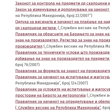
Законот за контрола на предмети од скапоцени 
Закон за изменување и дополнување на законот 
на Република Македонија, број 22/2007”)
Одлука за висината и начинот на плаќање на н
од скапоцени метали.
(„Службен весник на Републ
Правилник за обрасците на Барањето за знак на
знак на производител, Регистар за знак на прои
производител
(„Службен весник на Република Мак
Правилник за техничките услови што производит
добивање на знак на производител на предмети
број 76/2007)
Правилник за формата на знакот на производите
Правилник за начинот на испитување и жигосув
Република Македонија”, број 124/2007)
Правилник за условите на испитување и жигосу
простории на Бирото за метрологија
(„Службен ве
Правилник за начинот на определување и обеле
(„Службен весник на Република Македонија”
, бро