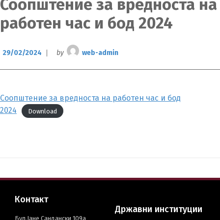
Соопштение за вредноста на
работен час и бод 2024
29/02/2024
by
web-admin
Соопштение за вредноста на работен час и бод
2024
Download
Switch The Language
македонски
Albanian
Контакт
Државни институции
Бул.Јане Сандански 109а