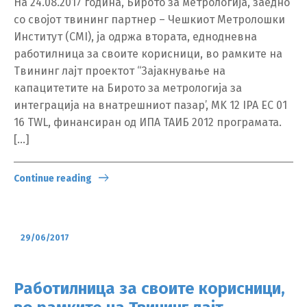
На 24.08.2017 година, Бирото за метрологија, заедно
со својот твининг партнер – Чешкиот Метролошки
Институт (CMI), ја одржа втората, еднодневна
работилница за своите корисници, во рамките на
Твининг лајт проектот “Зајакнување на
капацитетите на Бирото за метрологија за
интеграција на внатрешниот пазар’, MK 12 IPA EC 01
16 TWL, финансиран од ИПА ТАИБ 2012 програмата.
[…]
Switch The Language
Continue reading
македонски
Albanian
29/06/2017
English
Работилница за своите корисници,