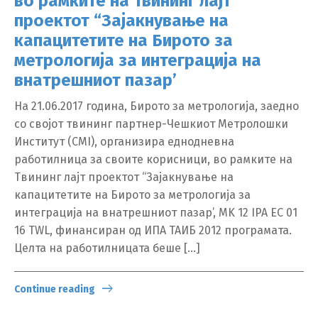
во рамките на Твининг лајт
проектот “Зајакнување на
капацитетите на Бирото за
метрологија за интеграција на
внатрешниот пазар’
На 21.06.2017 година, Бирото за метрологија, заедно
со својот твининг партнер-Чешкиот Метролошки
Институт (CMI), организира еднодневна
работилница за своите корисници, во рамките на
Твининг лајт проектот “Зајакнување на
капацитетите на Бирото за метрологија за
интеграција на внатрешниот пазар’, MK 12 IPA EC 01
16 TWL, финансиран од ИПА ТАИБ 2012 програмата.
Целта на работилницата беше […]
Continue reading