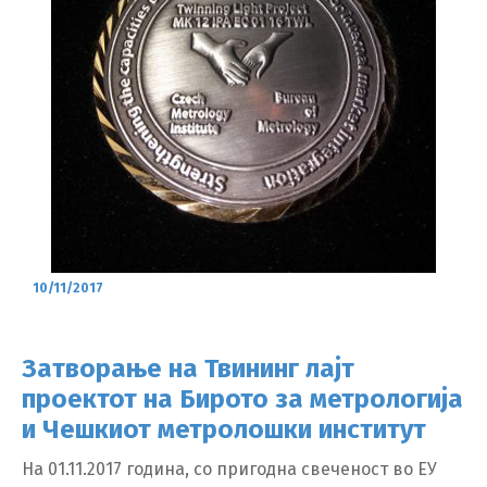
10/11/2017
Затворање на Твининг лајт
проектот на Бирото за метрологија
и Чешкиот метролошки институт
На 01.11.2017 година, со пригодна свеченост во ЕУ