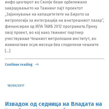
инфо центарот во Скопје беше одбележано
завршувањето на Твининг лајт проектот
„Зајакнување на капацитетите на Бирото за
метрологија за интеграција на внатрешниот пазар“,
финансиран од ИПА ТАИБ 2012 програмата.Преку
овој проект, во кој како твининг партнер
учествуваше Чешкиот метролошки институт, во
изминативе осум месеци беа споделени чешките
[…]
Continue reading
18/09/2017
Извадок од седница на Владата на