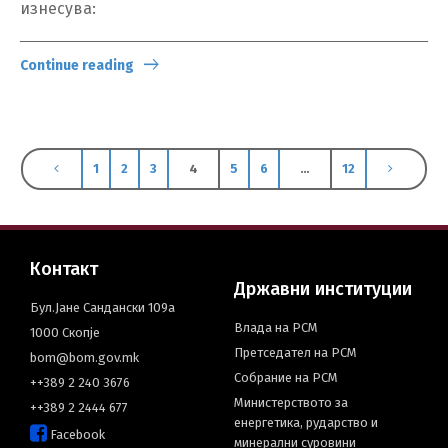
изнесува:
Continue reading
1
2
3
4
5
6
…
12
Контакт
Државни институции
Бул.Јане Сандански 109а
Влада на РСМ
1000 Скопје
Претседател на РСМ
bom@bom.gov.mk
Собрание на РСМ
++389 2 240 3676
Министерството за
++389 2 2444 677
енергетика, рударство и
Facebook
минерални суровини