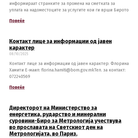
информираат странките за промена на сметката за
уплата на надоместоците за услугите кои ги врши Бирото
Повеќе
Контакт лице за информации од јавен
карактер
08/10/2025
Контакт лице за информации од јавен карактер: Флорина
Хамити Е-маил: florina.hamiti@bom.gov.mkТел. за контакт:
072240569
Повеќе
Директорот на Министерство за
енергетика, рударство и минерални
суровини-Биро за Метрологија учествува
во прославата на Светскиот ден на
Метрологијата, во Париз.