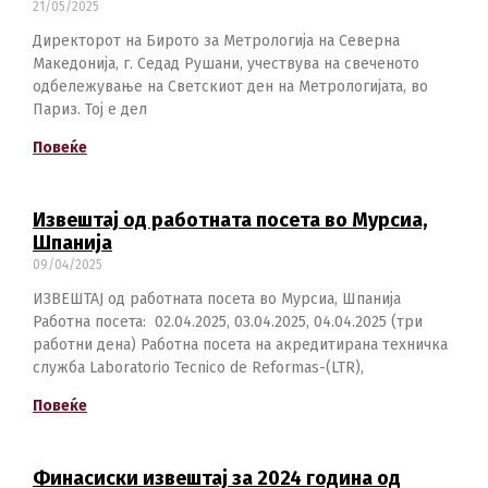
21/05/2025
Директорот на Бирото за Метрологија на Северна
Македонија, г. Седад Рушани, учествува на свеченото
одбележување на Светскиот ден на Метрологијата, во
Switch The Language
Париз. Тој е дел
Повеќе
македонски
Albanian
Извештај од работната посета во Мурсиа,
Шпанија
09/04/2025
English
ИЗВЕШТАЈ од работната посета во Мурсиа, Шпанија
Работна посета: 02.04.2025, 03.04.2025, 04.04.2025 (три
работни дена) Работна посета на акредитирана техничка
служба Laboratorio Tecnico de Reformas-(LTR),
Повеќе
Финасиски извештај за 2024 година од