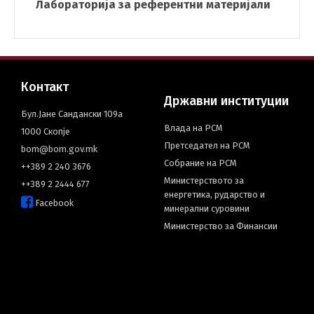
Лабораторија за референтни материјали
Контакт
Државни институции
Бул.Јане Сандански 109а
Влада на РСМ
1000 Скопје
Претседател на РСМ
bom@bom.gov.mk
Собрание на РСМ
++389 2 240 3676
Министерството за
++389 2 2444 677
енергетика, рударство и
Facebook
минерални суровини
Министерство за Финансии