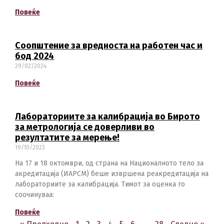
македонски
Albanian
Повеќе
Соопштение за вредноста на работен час и
English
бод 2024
29/02/2024
Повеќе
Лабораториите за калибрација во Бирото
за метрологија се доверливи во
резултатите за мерење!
19/10/2023
На 17 и 18 октомври, од страна на Националното тело за
акредитација (ИАРСМ) беше извршена реакредитација на
лабораториите за калибрација. Тимот за оценка го
соочинуваа:
Повеќе