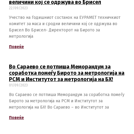
величини кој се одржува во Брисел
22/09/2023
Учество на Годишниот состанок на ЕУРАМЕТ техничкиот
комитет за маса и сродни величини кој се одржува во
Брисел Во Брисел- Директорот на Бирото за
метрологија
Switch The Language
Повеќе
Во Сараево се потпиша Меморандум за
македонски
Albanian
соработка помеѓу Бирото за метрологија на
РСМ и Институтот за метрологија на БХ!
01/09/2023
English
Во Сараево се потпиша Меморандум за соработка помеѓу
Бирото за метрологија на РСМ и Институтот за
метрологија на БХ! Во Сараево – во Институтот за
Повеќе