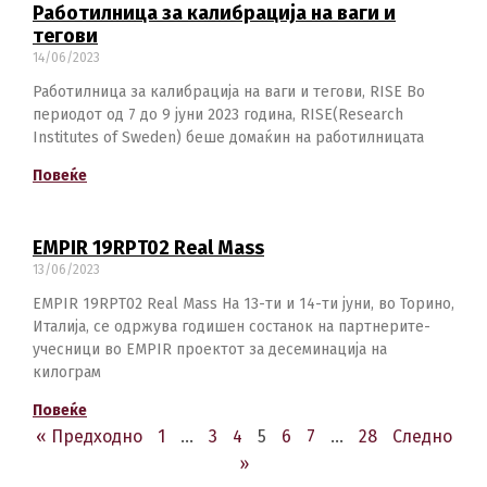
Работилница за калибрација на ваги и
тегови
14/06/2023
Работилница за калибрација на ваги и тегови, RISE Во
периодот од 7 до 9 јуни 2023 година, RISE(Research
Institutes of Sweden) беше домаќин на работилницата
Повеќе
EMPIR 19RPT02 Real Mass
13/06/2023
EMPIR 19RPT02 Real Mass На 13-ти и 14-ти јуни, во Торино,
Италија, се одржува годишен состанок на партнерите-
учесници во EMPIR проектот за десеминација на
килограм
Повеќе
« Предходно
1
…
3
4
5
6
7
…
28
Следно
»