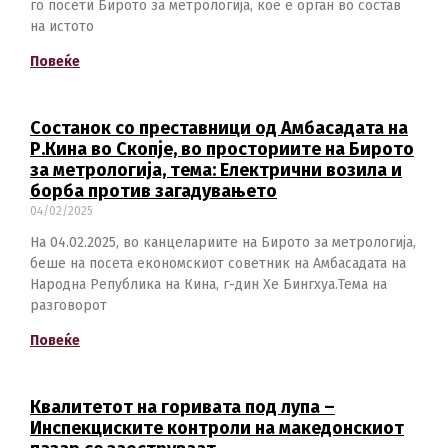
го посети Бирото за метрологија, кое е орган во состав
на истото
Повеќе
Состанок со преставници од Амбасадата на
Р.Кина во Скопје, во просториите на Бирото
за метрологија, тема: Електрични возила и
борба против загадувањето
04/02/2025
На 04.02.2025, во канцелариите на Бирото за метрологија,
беше на посета економскиот советник на Амбасадата на
Народна Република на Кина, г-дин Хе Бингхуа.Тема на
разговорот
Повеќе
Квалитетот на горивата под лупа –
Инспекциските контроли на македонскиот