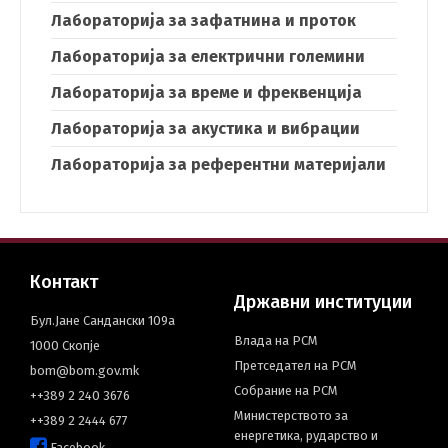
Лабораторија за зафатнина и проток
Лабораторија за електрични големини
Лабораторија за време и фреквенција
Лабораторија за акустика и вибрации
Лабораторија за референтни материјали
Контакт
Државни институции
Бул.Јане Сандански 109а
Влада на РСМ
1000 Скопје
Претседател на РСМ
bom@bom.gov.mk
Собрание на РСМ
++389 2 240 3676
Министерството за
++389 2 2444 677
енергетика, рударство и
Facebook