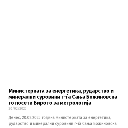
и
н
т
а
т
б
с
П
о
в
ќ
Mинистерката за енергетика, рударство и
минерални суровини г-ѓа Сања Божиновска
го посети Бирото за метрологија
20/02/2025
Денес, 20.02.2025 година министерката за енергетика,
рударство и минерални суровини г-ѓа Сања Божиновска