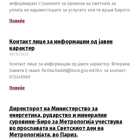
информираат странките за промена на сметката за
уплата на надоместоците за услугите кои ги врши Бирото
Повеќе
Контакт лице за информации од јавен
карактер
08/10/2025
Контакт лице за информации од јавен карактер: Флорина
Хамити Е-маил: florina.hamiti@bom.gov.mkТел. за контакт:
072240569
Повеќе
Директорот на Министерство за
енергетика, рударство и минерални
суровини-Биро за Метрологија учествува
во прославата на Светскиот ден на
Метрологијата, во Париз.