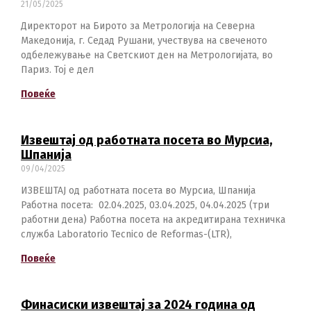
21/05/2025
Директорот на Бирото за Метрологија на Северна
Македонија, г. Седад Рушани, учествува на свеченото
одбележување на Светскиот ден на Метрологијата, во
Switch The Language
Париз. Тој е дел
Повеќе
македонски
Albanian
Извештај од работната посета во Мурсиа,
Шпанија
09/04/2025
English
ИЗВЕШТАЈ од работната посета во Мурсиа, Шпанија
Работна посета: 02.04.2025, 03.04.2025, 04.04.2025 (три
работни дена) Работна посета на акредитирана техничка
служба Laboratorio Tecnico de Reformas-(LTR),
Повеќе
Финасиски извештај за 2024 година од