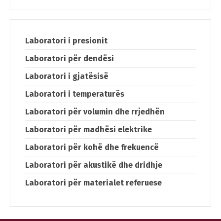
Switch The Language
Laboratori i presionit
Laboratori për dendësi
македонски
Albanian
Laboratori i gjatësisë
Laboratori i temperaturës
English
Laboratori për volumin dhe rrjedhën
Laboratori për madhësi elektrike
Laboratori për kohë dhe frekuencë
Laboratori për akustikë dhe dridhje
Laboratori për materialet referuese