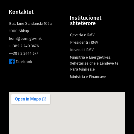
Кontaktet
Institucionet
shtetërore
Bul. Jane Sandanski 109а
1000 Shkup
Qeveria e RMV
bom@bom.gov.mk
Presidenti i RMV
++389 2 240 3676
Kuvendi i RMV
++389 2 2444 677
Ministria e Energjetikës,
Facebook
Xehetarisë dhe e Lëndëve të
Para Minireale
Мinistria e Financave