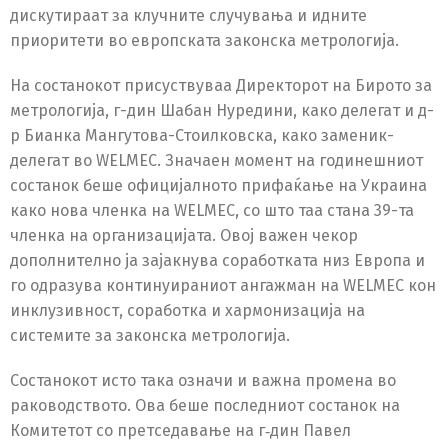
дискутираат за клучните случувања и идните
приоритети во европската законска метрологија.
На состанокот присуствуваа Директорот на Бирото за
метрологија, г-дин Шабан Нуредини, како делегат и д-
р Бианка Мангутова-Стоилковска, како заменик-
делегат во WELMEC. Значаен момент на годинешниот
состанок беше официјалното прифаќање на Украина
како нова членка на WELMEC, со што таа стана 39-та
членка на организацијата. Овој важен чекор
дополнително ја зајакнува соработката низ Европа и
го одразува континуираниот ангажман на WELMEC кон
инклузивност, соработка и хармонизација на
системите за законска метрологија.
Состанокот исто така означи и важна промена во
раководството. Ова беше последниот состанок на
Комитетот со претседавање на г
дин Павел
‑