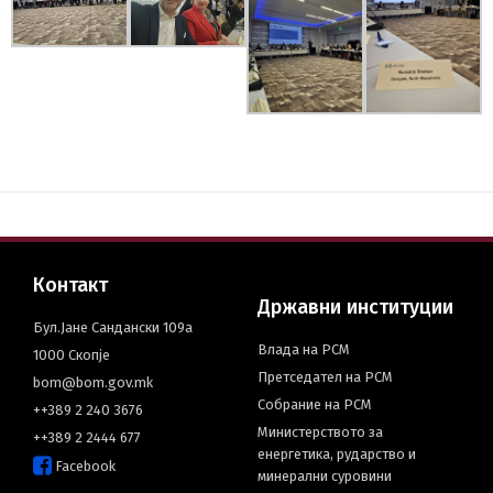
Контакт
Државни институции
Бул.Јане Сандански 109а
Влада на РСМ
1000 Скопје
Претседател на РСМ
bom@bom.gov.mk
Собрание на РСМ
++389 2 240 3676
Министерството за
++389 2 2444 677
енергетика, рударство и
Facebook
минерални суровини