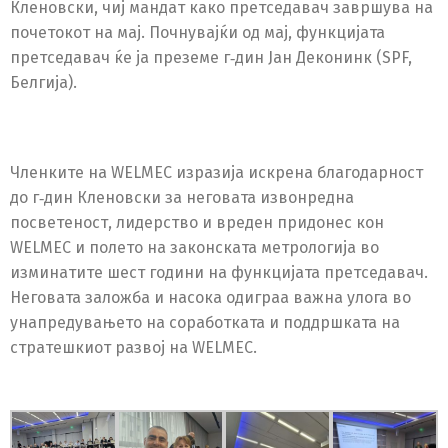
Switch The Language
Кленовски, чиј мандат како претседавач завршува на
почетокот на мај. Почнувајќи од мај, функцијата
претседавач ќе ја преземе г
дин Јан Деконинк (SPF,
‑
Белгија).
македонски
Albanian
English
Членките на WELMEC изразија искрена благодарност
до г
дин Кленовски за неговата извонредна
‑
посветеност, лидерство и вреден придонес кон
WELMEC и полето на законската метрологија во
изминатите шест години на функцијата претседавач.
Неговата заложба и насока одиграа важна улога во
унапредувањето на соработката и поддршката на
стратешкиот развој на WELMEC.