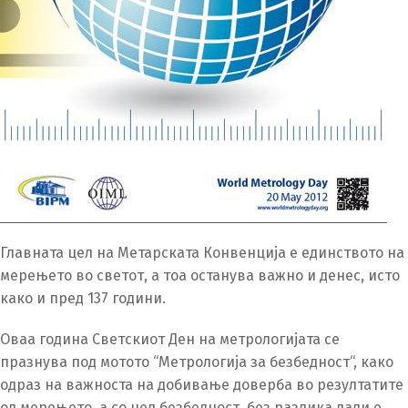
македонски
Albanian
English
Главната цел на Метарската Конвенција е единството на
мерењето во светот, а тоа останува важно и денес, исто
како и пред 137 години.
Оваа година Светскиот Ден на метрологијата се
празнува под мотото “Метрологија за безбедност“, како
одраз на важноста на добивање доверба во резултатите
од мерењето, а со цел безбедност, без разлика дали е