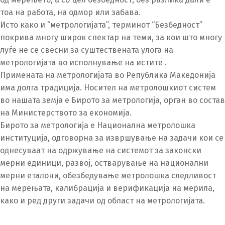
тоа на работа, на одмор или забава.
Исто како и “метрологијата”, терминот “Безбедност”
покрива многу широк спектар на теми, за кои што многу
луѓе не се свесни за суштествената улога на
метрологијата во исполнување на истите .
Примената на метрологијата во Република Македонија
има долга традиција. Носител на метролошкиот систем
во нашата земја е Бирото за метрологија, орган во состав
на Министерството за економија.
Бирото за метрологија е Национална метролошка
институција, одговорна за извршување на задачи кои се
однесуваат на одржување на системот за законски
мерни единици, развој, остварување на национални
мерни еталони, обезбедување метролошка следливост
на мерењата, калибрација и верификација на мерила,
како и ред други задачи од област на метрологијата.