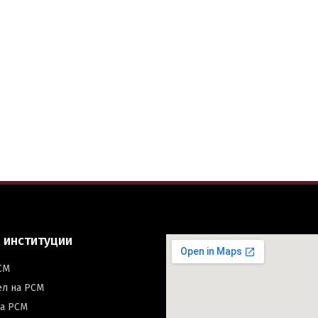
Switch The Language
македонски
Albanian
Englis
 институции
СМ
ел на РСМ
на РСМ