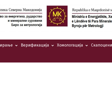
тирање
Верификација
Хомологација
Скапоцени