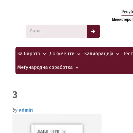
За бирото
Документи
Калибрација
Тес
Меѓународна соработка
3
by
admin