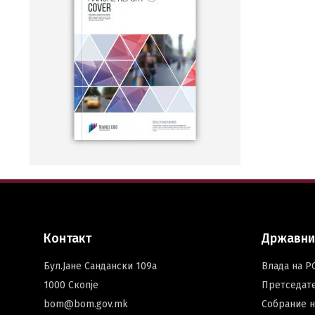
Контакт
Државни
Бул.Јане Сандански 109а
Влада на Р
1000 Скопје
Претседат
bom@bom.gov.mk
Собрание 