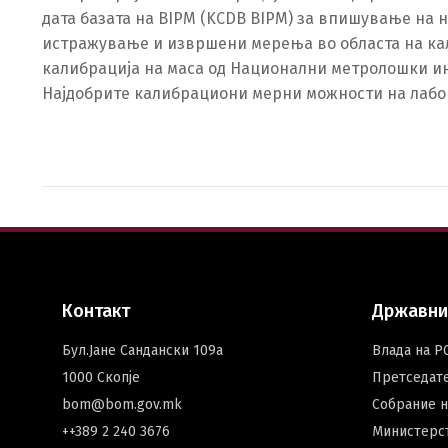
дата базата на BIPM (KCDB BIPM) за впишување на 
истражување и извршени мерења во областа на кал
калибрација на маса од Национални метролошки инс
Најдобрите калибрациони мерни можности на лаборат
Контакт
Државни
Бул.Јане Сандански 109а
Влада на Р
1000 Скопје
Претседат
bom@bom.gov.mk
Собрание 
++389 2 240 3676
Министерст