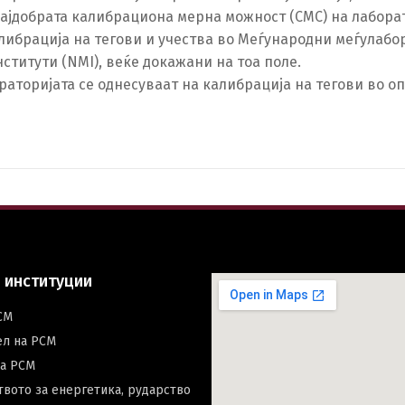
најдобрата калибрациона мерна можност (CMC) на лаборат
ибрација на тегови и учества во Меѓународни меѓулабо
титути (NMI), веќе докажани на тоа поле.
оријата се однесуваат на калибрација на тегови во опсе
Switch The Language
македонски
Albanian
Englis
 институции
СМ
ел на РСМ
на РСМ
вото за енергетика, рударство