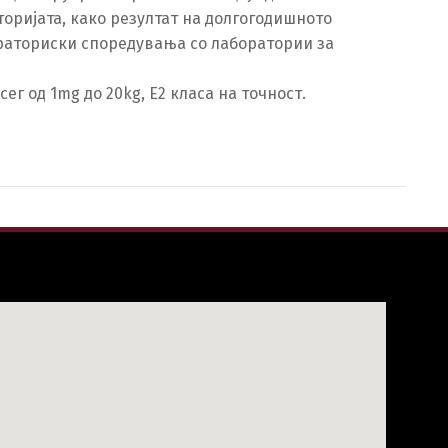
оријата, како резултат на долгогодишното
раториски споредувања со лаборатории за
г од 1mg до 20kg, E2 класа на точност.
h