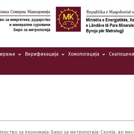
тирање
Верификација
Хомологација
Скапоцени
терство за економија-Биро за метрологија-Скопје, во м