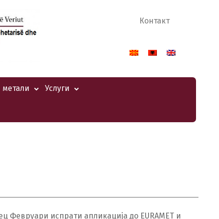
Контакт
 метали
Услуги
есец Февруари испрати апликација до EURAMET и