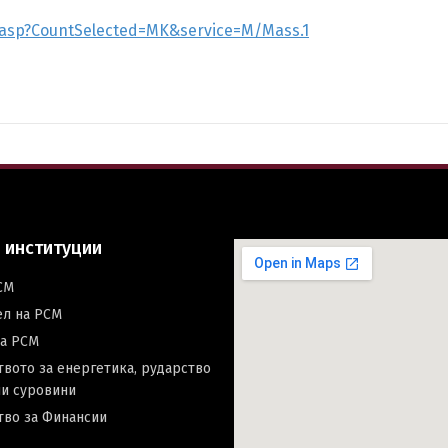
h.asp?CountSelected=MK&service=M/Mass.1
 институции
СМ
ел на РСМ
на РСМ
вото за енергетика, рударство
и суровини
тво за Финансии