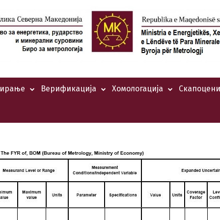
тирање
Верификација
Хомологација
Скапоцени