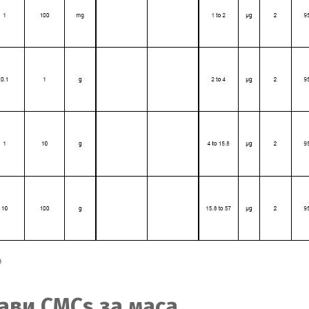
ави CMCs за маса