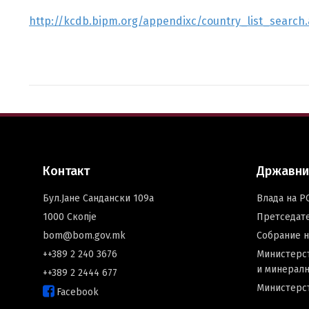
http://kcdb.bipm.org/appendixc/country_list_searc
Контакт
Државни
Бул.Јане Сандански 109а
Влада на Р
1000 Скопје
Претседат
bom@bom.gov.mk
Собрание 
++389 2 240 3676
Министерст
и минералн
++389 2 2444 677
Министерс
Facebook