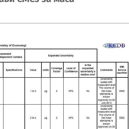
Switch The Language
македонски
Albanian
Englis