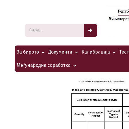
За бирото
Документи
Калибрација
Тес
Меѓународна соработка