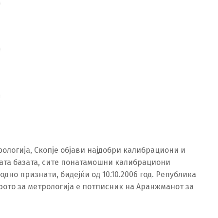
рологија, Скопје објави најдобри калибрациони и
 дата базата, сите понатамошни калибрациони
одно признати, бидејќи од 10.10.2006 год. Република
ирото за метрологија е потписник на Аранжманот за