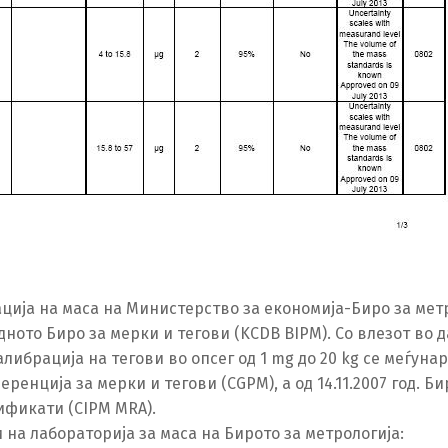
рација на маса на Министерство за економија-Биро за мет
дното Биро за мерки и тегови (KCDB BIPM). Со влезот во
либрација на тегови во опсег од 1 mg до 20 kg се меѓунар
енција за мерки и тегови (CGPM), а од 14.11.2007 год. Б
фикати (CIPM MRA).
на лабораторија за маса на Бирото за метрологија: