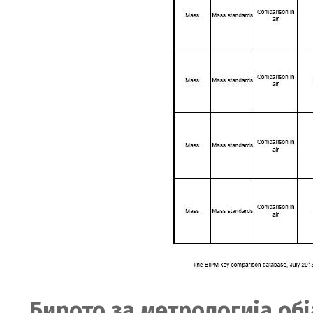
Бирото за метрологија обј