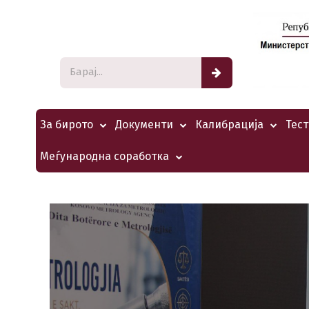
За бирото
Документи
Калибрација
Тес
Меѓународна соработка