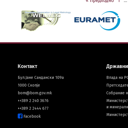
« Предходно
1
…
Контакт
Државни
Бул.Јане Сандански 109а
Влада на Р
1000 Скопје
Претседат
bom@bom.gov.mk
Собрание 
++389 2 240 3676
Министерст
и минералн
++389 2 2444 677
Министерс
Facebook