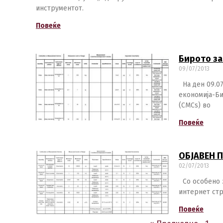
инструментот.
Повеќе
Бирото за
09/07/2013
На ден 09.07
економија-Би
(CMCs) во
Повеќе
ОБЈАВЕН 
02/07/2013
Со особено з
интернет стр
Повеќе