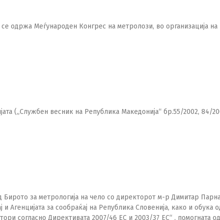
ја се одржа Меѓународен Конгрес на метролози, во организација на
Switch The Language
македонски
Albanian
Englis
јата („Службен весник на Република Македонија“ бр.55/2002, 84/20
 од Бирото за метрологија на чело со директорот м-р Димитар Парн
 и Агенцијата за сообраќај на Република Словенија, како и обука о
тори согласно Директивата 2007/46 EC и 2003/37 EC“ , помогната од