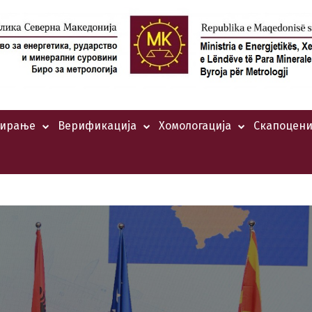
тирање
Верификација
Хомологација
Скапоцени