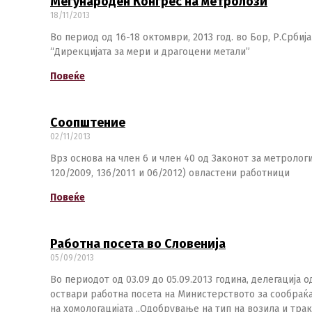
Меѓународен Конгрес на метролози
18/11/2013
Во период од 16-18 октомври, 2013 год. во Бор, Р.Срби
“Дирекцијата за мери и драгоцени метали”
Повеќе
Соопштение
02/11/2013
Врз основа на член 6 и член 40 од Законот за метрологи
120/2009, 136/2011 и 06/2012) овластени работници
Повеќе
Работна посета во Словенија
05/09/2013
Во периодот од 03.09 до 05.09.2013 година, делегација
оствари работна посета на Министерството за сообраќај
на хомологацијата „Одобрување на тип на возила и трак