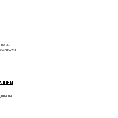
тво за
 можности
А BIPM
дина на