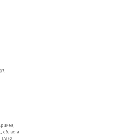
h
07,
арџиев,
д областа
 TAIEX