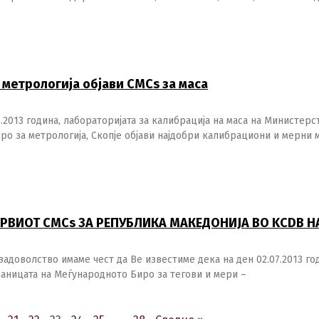
 метрологија објави CMCs за маса
.2013 година, лабораторијата за калибрација на маса на Министерс
ро за метрологија, Скопје објави најдобри калибрациони и мерни
ПРВИОТ CMCs ЗА РЕПУБЛИКА МАКЕДОНИЈА ВО KCDB Н
адоволство имаме чест да Ве известиме дека на ден 02.07.2013 го
аницата на Меѓународното Биро за тегови и мери –