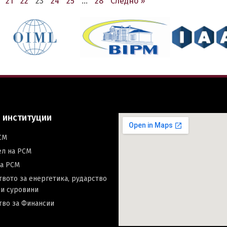
21
22
23
24
25
…
28
Следно »
 институции
СМ
ел на РСМ
на РСМ
вото за енергетика, рударство
и суровини
тво за Финансии