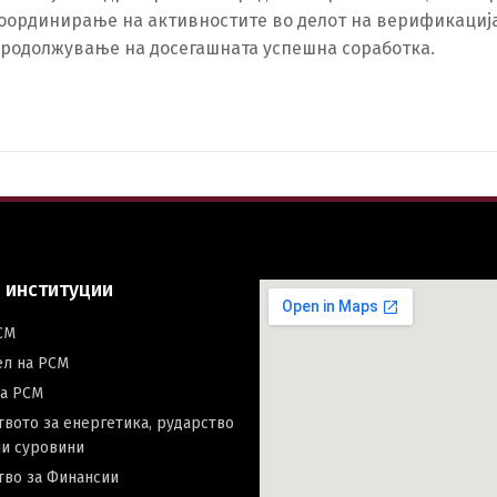
координирање на активностите во делот на верификација 
продолжување на досегашната успешна соработка.
Switch The Language
македонски
Albanian
Englis
 институции
СМ
ел на РСМ
на РСМ
вото за енергетика, рударство
и суровини
тво за Финансии