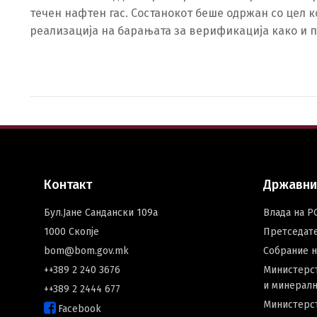
течен нафтен гас. Состанокот беше одржан со цел 
реализација на барањата за верификација како и 
Контакт
Државни
Бул.Јане Сандански 109а
Влада на Р
1000 Скопје
Претседат
bom@bom.gov.mk
Собрание 
++389 2 240 3676
Министерст
и минералн
++389 2 2444 677
Министерс
Facebook