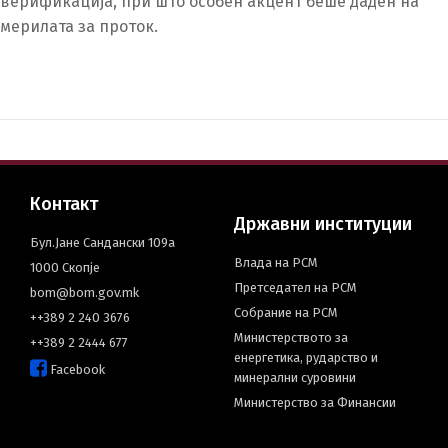
верификација, при што особен акцент беше даден на
мерилата за проток.
македонски
Albanian
English
Контакт
Државни институции
Бул.Јане Сандански 109а
Влада на РСМ
1000 Скопје
Претседател на РСМ
bom@bom.gov.mk
Собрание на РСМ
++389 2 240 3676
Министерството за
++389 2 2444 677
енергетика, рударство и
Facebook
минерални суровини
Министерство за Финансии