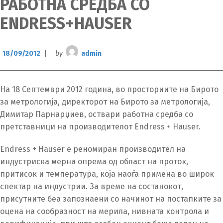
РАБОТНА СРЕДБА СО
ENDRESS+HAUSER
18/09/2012
by
admin
На 18 Септември 2012 година, во просториите на Бирото
за метрологија, директорот на Бирото за метрологија,
Димитар Парнарџиев, оствари работна средба со
претставници на производителот Endress + Hauser.
Endress + Hauser е реномиран производител на
индустриска мерна опрема од област на проток,
притисок и температура, која наоѓа примена во широк
спектар на индустрии. За време на состанокот,
присутните беа запознаени со начинот на постапките за
оцена на сообразност на мерила, нивната контрола и
Switch The Language