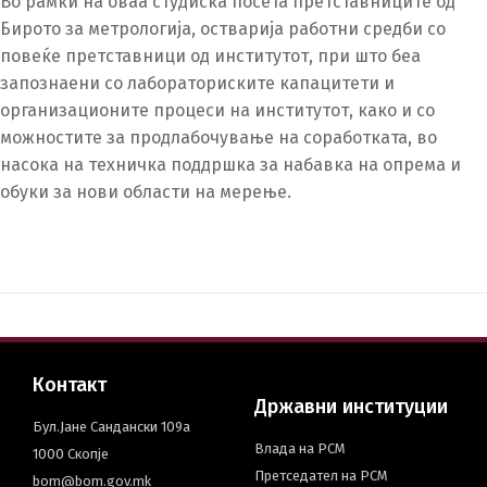
Во рамки на оваа студиска посета претставниците од
Бирото за метрологија, остварија работни средби со
повеќе претставници од институтот, при што беа
Switch The Language
запознаени со лабораториските капацитети и
организационите процеси на институтот, како и со
можностите за продлабочување на соработката, во
македонски
Albanian
насока на техничка поддршка за набавка на опрема и
обуки за нови области на мерење.
English
Контакт
Државни институции
Бул.Јане Сандански 109а
Влада на РСМ
1000 Скопје
Претседател на РСМ
bom@bom.gov.mk