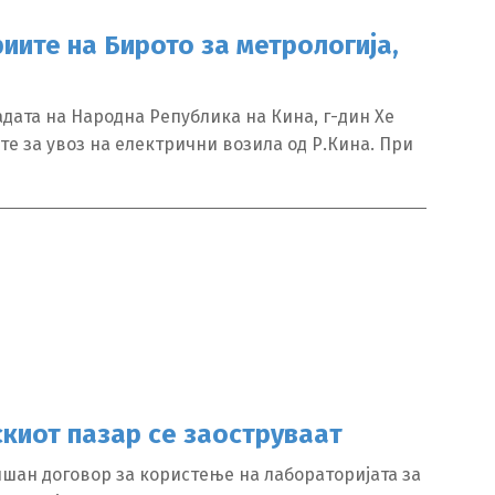
иите на Бирото за метрологија,
h
адата на Народна Република на Кина, г-дин Хе
е за увоз на електрични возила од Р.Кина. При
скиот пазар се заоструваат
ишан договор за користење на лабораторијата за