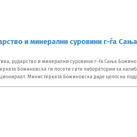
арство и минерални суровини г-ѓа Сањ
тика, рударство и минерални суровини г-ѓа Сања Божинов
ерката Божиновска ги посети сите лаборатории за калибр
кционираат. Министерката Божиновска даде целосна под
Switch The Language