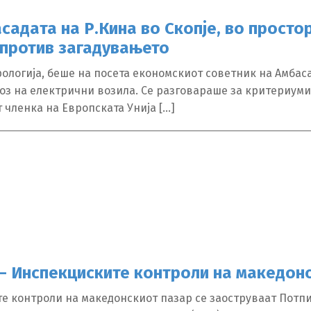
садата на Р.Кина во Скопје, во простор
македонски
Albanian
Englis
 против загадувањето
трологија, беше на посета економскиот советник на Амбас
оз на електрични возила. Се разговараше за критериумит
т членка на Европската Унија […]
 – Инспекциските контроли на македон
те контроли на македонскиот пазар се заоструваат Потп