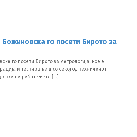
а Божиновска го посети Бирото за
ска го посети Бирото за метрологија, кое е
ација и тестирање и со секој од техничкиот
дршка на работењето […]