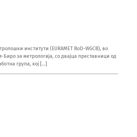
етролошки институти (EURAMET BoD-WGCB), во
и-Биро за метрологија, со двајца преставници од
ботна група, кој […]