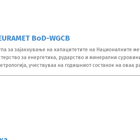
а EURAMET BoD-WGCB
рупа за зајакнување на капацитетите на Националните м
истерство за енергетика, рударство и минерални суровин
етрологија, учествуваа на годишниот состанок на оваа ра
ка