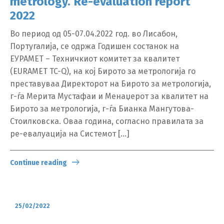
metrology. Re-evaluation report
2022
Во период од 05-07.04.2022 год. во Лисабон,
Португалија, се одржа Годишен состанок на
ЕУРАМЕТ – Техничкиот комитет за квалитет
Switch The Language
(EURAMET TC-Q), на кој Бирото за метрологија го
преставуваа Директорот на Бирото за метрологија,
г-ѓа Мерита Мустафаи и Менаџерот за квалитет на
Бирото за метрологија, г-ѓа Бианка Мангутова-
македонски
Albanian
Стоилковска. Оваа година, согласно правилата за
ре-евалуација на Системот […]
English
Continue reading
25/02/2022